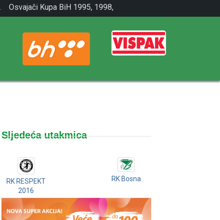
.
Osvajači Kupa BiH 1995, 1998,
2001.
Sljedeća utakmica
RK Bosna
RK RESPEKT
2016