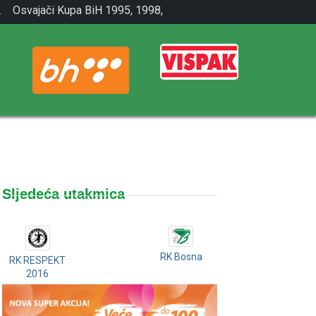
.
Osvajači Kupa BiH 1995, 1998,
2001.
Sljedeća utakmica
RK Bosna
RK RESPEKT
2016