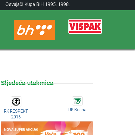
.
Osvajači Kupa BiH 1995, 1998,
2001.
Sljedeća utakmica
RK Bosna
RK RESPEKT
2016