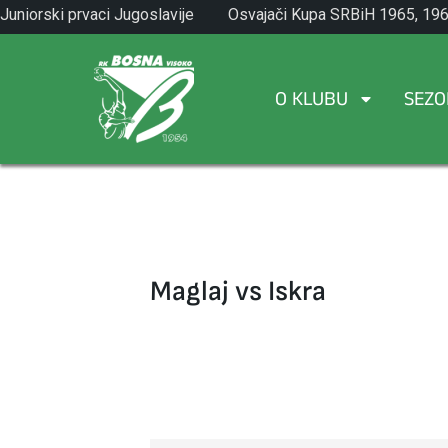
Skip
Juniorski prvaci Jugoslavije
Osvajači Kupa SRBiH 1965, 196
to
1971.
1982.
content
O KLUBU
SEZO
Maglaj vs Iskra