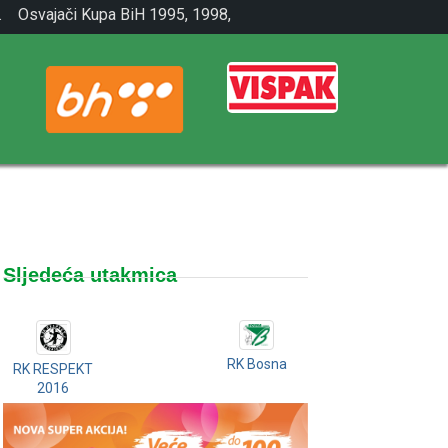
.
Osvajači Kupa BiH 1995, 1998,
2001.
Sljedeća utakmica
RK Bosna
RK RESPEKT
2016