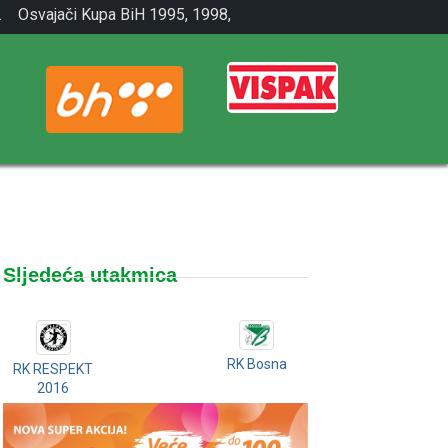
.
Osvajači Kupa BiH 1995, 1998,
2001.
Sljedeća utakmica
RK Bosna
RK RESPEKT
2016