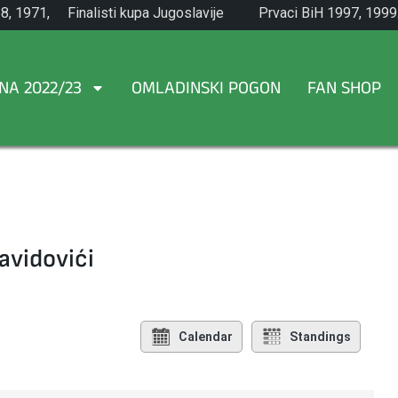
8, 1971,
Finalisti kupa Jugoslavije
Prvaci BiH 1997, 1999
1965.
NA 2022/23
OMLADINSKI POGON
FAN SHOP
avidovići
Calendar
Standings