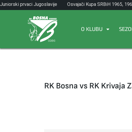
Skip
Juniorski prvaci Jugoslavije
Osvajači Kupa SRBiH 1965, 196
to
1971.
1982.
content
O KLUBU
SEZO
RK Bosna vs RK Krivaja Z