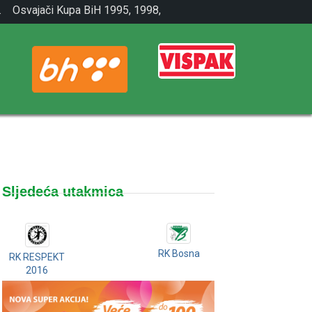
.
Osvajači Kupa BiH 1995, 1998,
2001.
Sljedeća utakmica
RK Bosna
RK RESPEKT
2016