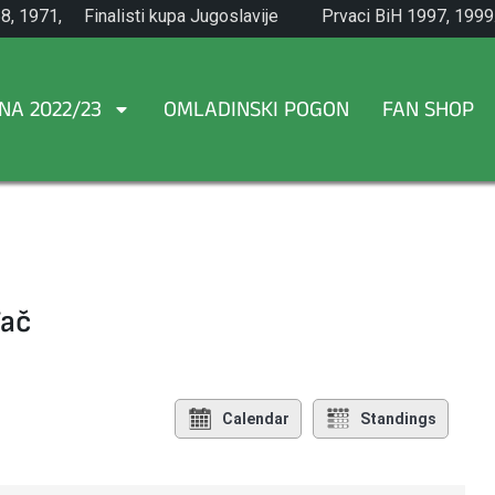
8, 1971,
Finalisti kupa Jugoslavije
Prvaci BiH 1997, 1999
1965.
NA 2022/23
OMLADINSKI POGON
FAN SHOP
đač
Calendar
Standings