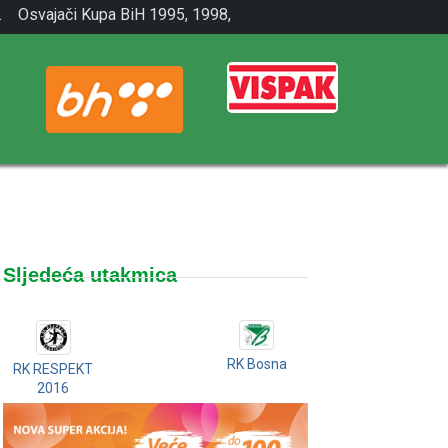
.
Osvajači Kupa BiH 1995, 1998,
2001.
Sljedeća utakmica
RK Bosna
RK RESPEKT
2016