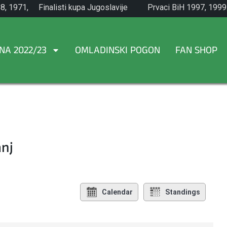
8, 1971,
Finalisti kupa Jugoslavije
Prvaci BiH 1997, 1999
1965.
NA 2022/23
OMLADINSKI POGON
FAN SHOP
anj
Calendar
Standings