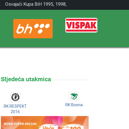
.
Osvajači Kupa BiH 1995, 1998,
2001.
Sljedeća utakmica
RK Bosna
RK RESPEKT
2016