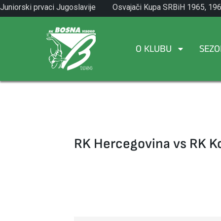
Skip
Juniorski prvaci Jugoslavije
Osvajači Kupa SRBiH 1965, 196
to
1971.
1982.
content
O KLUBU
SEZO
RK Hercegovina vs RK K