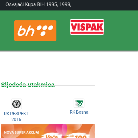
.
Osvajači Kupa BiH 1995, 1998,
2001.
Sljedeća utakmica
RK Bosna
RK RESPEKT
2016