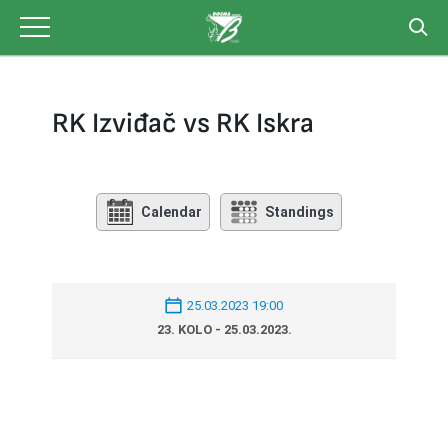
Skip
to
content
RK Izviđač vs RK Iskra
Calendar
Standings
25.03.2023 19:00
23. KOLO - 25.03.2023.