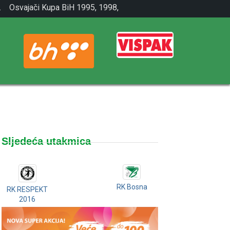
.
Osvajači Kupa BiH 1995, 1998,
2001.
Sljedeća utakmica
RK Bosna
RK RESPEKT
2016