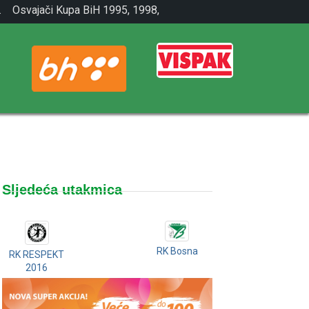
.
Osvajači Kupa BiH 1995, 1998,
2001.
Sljedeća utakmica
RK Bosna
RK RESPEKT
2016