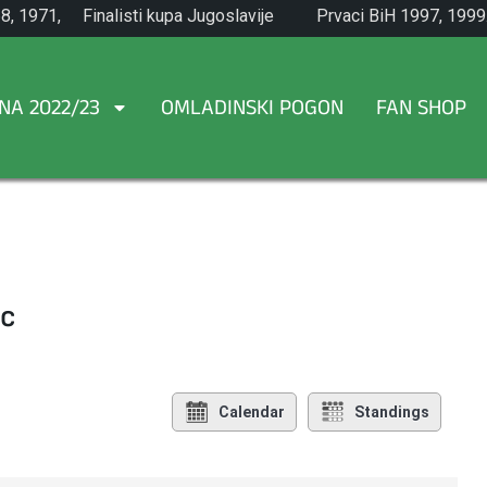
8, 1971,
Finalisti kupa Jugoslavije
Prvaci BiH 1997, 1999
1965.
NA 2022/23
OMLADINSKI POGON
FAN SHOP
ac
Calendar
Standings