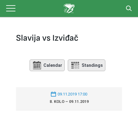
Skip
to
content
Slavija vs Izviđač
Calendar
Standings
09.11.2019 17:00
8. KOLO – 09.11.2019