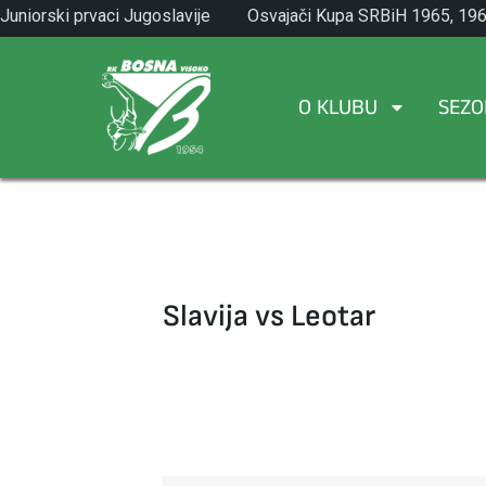
Skip
Juniorski prvaci Jugoslavije
Osvajači Kupa SRBiH 1965, 196
to
1971.
1982.
content
O KLUBU
SEZO
Slavija vs Leotar