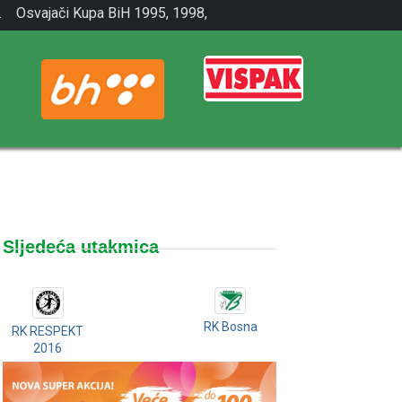
.
Osvajači Kupa BiH 1995, 1998,
2001.
Sljedeća utakmica
RK Bosna
RK RESPEKT
2016