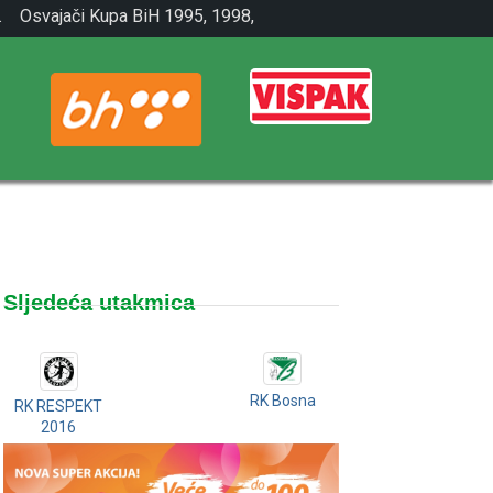
.
Osvajači Kupa BiH 1995, 1998,
2001.
Sljedeća utakmica
RK Bosna
RK RESPEKT
2016