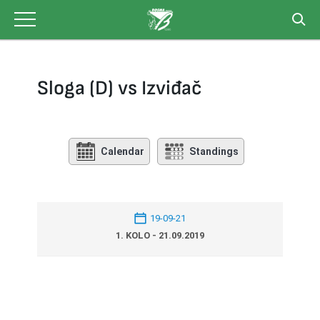
Skip
to
content
Sloga (D) vs Izviđač
Calendar
Standings
19-09-21
1. KOLO - 21.09.2019