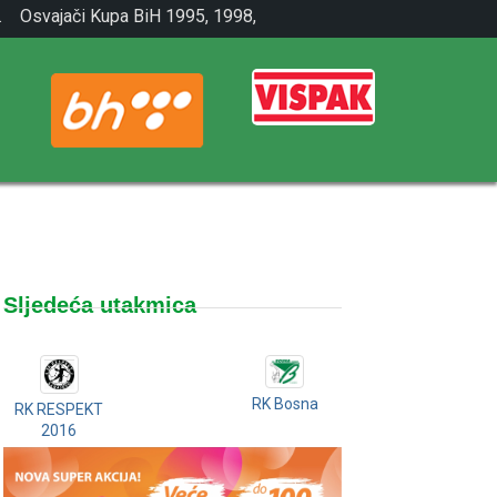
.
Osvajači Kupa BiH 1995, 1998,
2001.
Sljedeća utakmica
RK Bosna
RK RESPEKT
2016