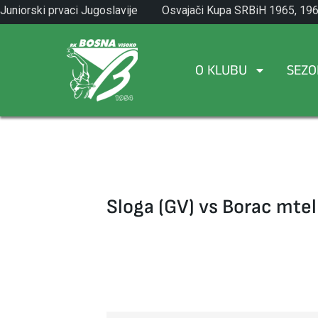
Skip
Juniorski prvaci Jugoslavije
Osvajači Kupa SRBiH 1965, 196
to
1971.
1982.
content
O KLUBU
SEZO
Sloga (GV) vs Borac mtel