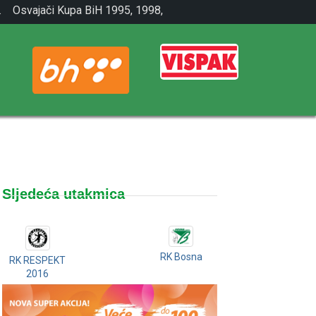
.
Osvajači Kupa BiH 1995, 1998,
2001.
Sljedeća utakmica
RK Bosna
RK RESPEKT
2016