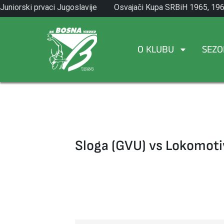
Skip
Juniorski prvaci Jugoslavije
Osvajači Kupa SRBiH 1965, 196
to
1971.
1982.
content
O KLUBU
SEZO
Sloga (GVU) vs Lokomoti