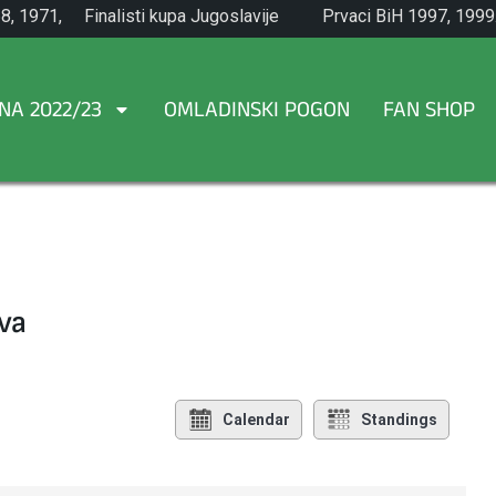
8, 1971,
Finalisti kupa Jugoslavije
Prvaci BiH 1997, 1999
1965.
NA 2022/23
OMLADINSKI POGON
FAN SHOP
va
Calendar
Standings