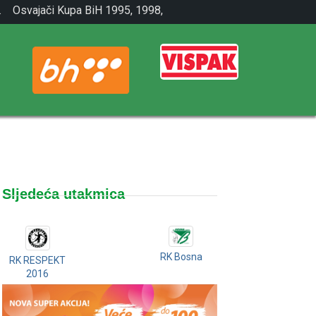
.
Osvajači Kupa BiH 1995, 1998,
2001.
Sljedeća utakmica
RK Bosna
RK RESPEKT
2016