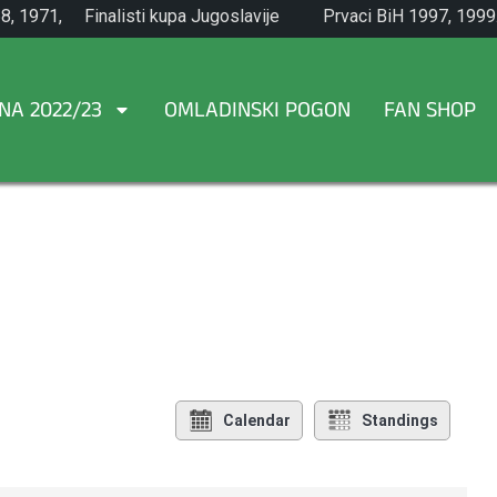
8, 1971,
Finalisti kupa Jugoslavije
Prvaci BiH 1997, 1999
1965.
NA 2022/23
OMLADINSKI POGON
FAN SHOP
Calendar
Standings