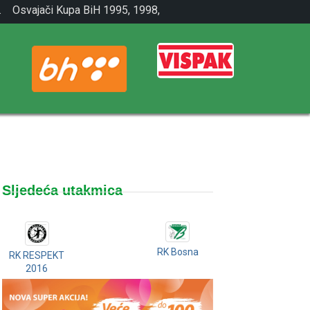
.
Osvajači Kupa BiH 1995, 1998,
2001.
Sljedeća utakmica
RK Bosna
RK RESPEKT
2016