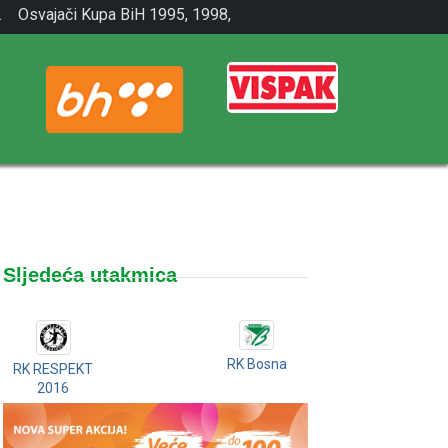
.
Osvajači Kupa BiH 1995, 1998,
2001.
Sljedeća utakmica
RK Bosna
RK RESPEKT
2016