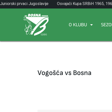
Skip
Juniorski prvaci Jugoslavije
Osvajači Kupa SRBiH 1965, 196
to
1971.
1982.
content
O KLUBU
SEZO
Vogošća vs Bosna