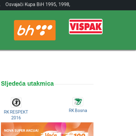
.
Osvajači Kupa BiH 1995, 1998,
2001.
Sljedeća utakmica
RK Bosna
RK RESPEKT
2016