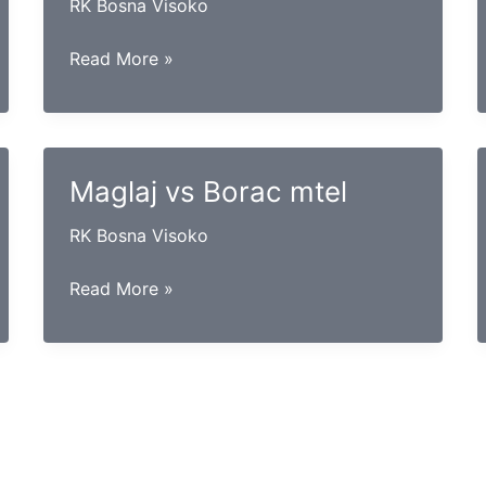
RK Bosna Visoko
Slavija
Read More »
vs
Bosna
(Sa)
Maglaj vs Borac mtel
RK Bosna Visoko
Maglaj
Read More »
vs
Borac
mtel