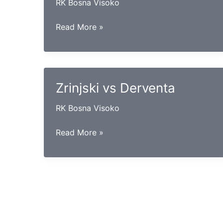
RK Bosna Visoko
Kakanj
Read More »
vs
Sloga
Zrinjski vs Derventa
RK Bosna Visoko
Zrinjski
Read More »
vs
Derventa