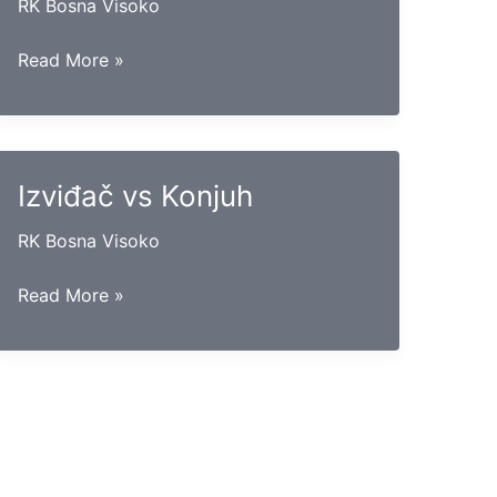
RK Bosna Visoko
Vogošća
Read More »
vs
Goražde
Izviđač vs Konjuh
RK Bosna Visoko
Izviđač
Read More »
vs
Konjuh