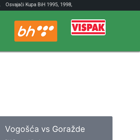
.
Osvajači Kupa BiH 1995, 1998,
2001.
Vogošća vs Goražde