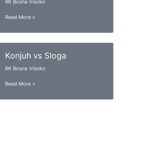
RK Bosna Visoko
Kakanj
Read More »
vs
Derventa
Konjuh vs Sloga
RK Bosna Visoko
Konjuh
Read More »
vs
Sloga