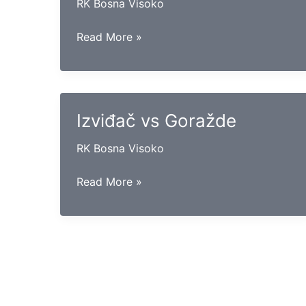
RK Bosna Visoko
Vogošća
Read More »
vs
Maglaj
Izviđač vs Goražde
RK Bosna Visoko
Izviđač
Read More »
vs
Goražde