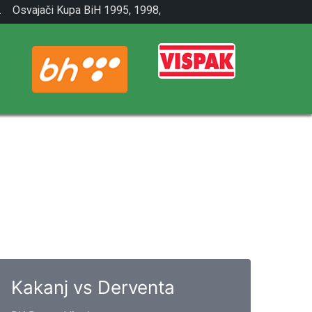
.
Osvajači Kupa BiH 1995, 1998,
2001.
Kakanj vs Derventa