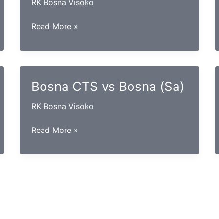
RK Bosna Visoko
Slavija
Read More »
vs
Borac
mtel
Bosna CTS vs Bosna (Sa)
RK Bosna Visoko
Bosna
Read More »
CTS
vs
Bosna
(Sa)