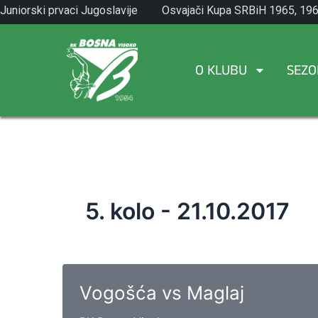
Skip
Juniorski prvaci Jugoslavije
Osvajači Kupa SRBiH 1965, 196
to
1971.
1982.
content
O KLUBU
SEZO
5. kolo - 21.10.2017
Vogošća vs Maglaj