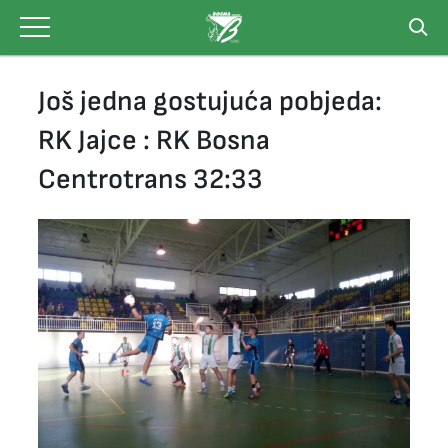
Skip
to
content
Još jedna gostujuća pobjeda:
RK Jajce : RK Bosna
Centrotrans 32:33