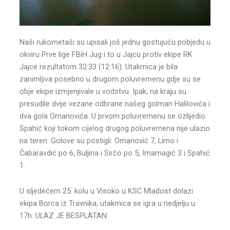
Naši rukometaši su upisali još jednu gostujuću pobjedu u
okviru Prve lige FBiH Jug i to u Jajcu protiv ekipe RK
Jajce rezultatom 32:33 (12:16). Utakmica je bila
zanimljiva posebno u drugom poluvremenu gdje su se
obje ekipe izmjenjivale u vodstvu. Ipak, na kraju su
presudile dvije vezane odbrane našeg golman Halilovića i
dva gola Omanovića. U prvom poluvremenu se ozlijedio
Spahić koji tokom cijelog drugog poluvremena nije ulazio
na teren. Golove su postigli: Omanović 7, Limo i
Čabaravdić po 6, Buljina i Sirčo po 5, Imamagić 3 i Spahić
1.
U sljedećem 25. kolu u Visoko u KSC Mladost dolazi
ekipa Borca iz Travnika, utakmica se igra u nedjelju u
17h. ULAZ JE BESPLATAN.