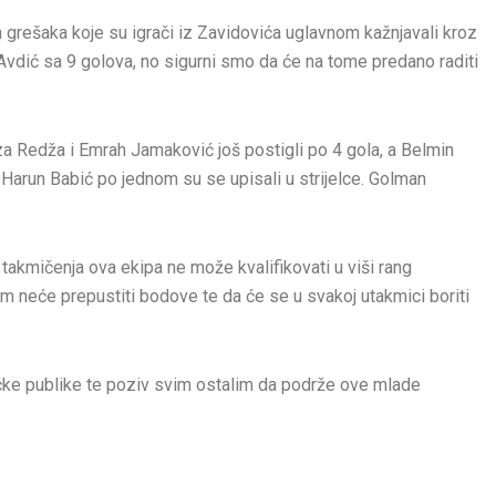
h grešaka koje su igrači iz Zavidovića uglavnom kažnjavali kroz
vdić sa 9 golova, no sigurni smo da će na tome predano raditi
a Redža i Emrah Jamaković još postigli po 4 gola, a Belmin
 Harun Babić po jednom su se upisali u strijelce. Golman
takmičenja ova ekipa ne može kvalifikovati u viši rang
kom neće prepustiti bodove te da će se u svakoj utakmici boriti
očke publike te poziv svim ostalim da podrže ove mlade