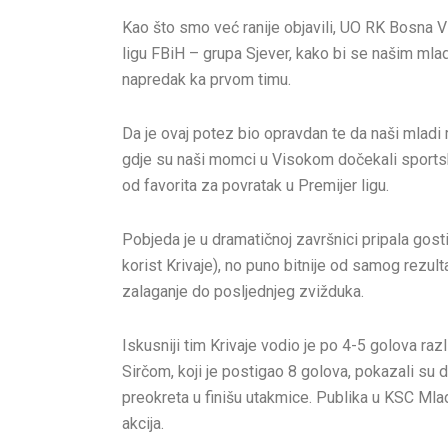
Kao što smo već ranije objavili, UO RK Bosna V
ligu FBiH – grupa Sjever, kako bi se našim mla
napredak ka prvom timu.
Da je ovaj potez bio opravdan te da naši mladi
gdje su naši momci u Visokom dočekali sportske
od favorita za povratak u Premijer ligu.
Pobjeda je u dramatičnoj završnici pripala gost
korist Krivaje), no puno bitnije od samog rezult
zalaganje do posljednjeg zvižduka.
Iskusniji tim Krivaje vodio je po 4-5 golova r
Sirčom, koji je postigao 8 golova, pokazali su 
preokreta u finišu utakmice. Publika u KSC Mlad
akcija.