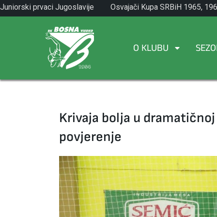
Skip
Juniorski prvaci Jugoslavije
Osvajači Kupa SRBiH 1965, 196
to
1971.
1982.
content
O KLUBU
SEZO
Krivaja bolja u dramatičnoj
povjerenje