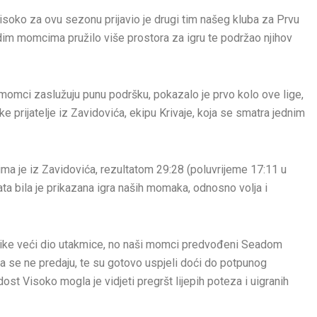
isoko za ovu sezonu prijavio je drugi tim našeg kluba za Prvu
dim momcima pružilo više prostora za igru te podržao njihov
 momci zaslužuju punu podršku, pokazalo je prvo kolo ove lige,
 prijatelje iz Zavidovića, ekipu Krivaje, koja se smatra jednim
ima je iz Zavidovića, rezultatom 29:28 (poluvrijeme 17:11 u
ata bila je prikazana igra naših momaka, odnosno volja i
azlike veći dio utakmice, no naši momci predvođeni Seadom
da se ne predaju, te su gotovo uspjeli doći do potpunog
ost Visoko mogla je vidjeti pregršt lijepih poteza i uigranih