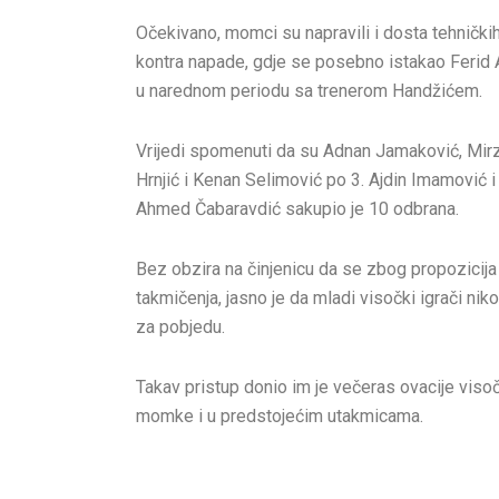
Očekivano, momci su napravili i dosta tehnički
kontra napade, gdje se posebno istakao Ferid A
u narednom periodu sa trenerom Handžićem.
Vrijedi spomenuti da su Adnan Jamaković, Mirz
Hrnjić i Kenan Selimović po 3. Ajdin Imamović i
Ahmed Čabaravdić sakupio je 10 odbrana.
Bez obzira na činjenicu da se zbog propozicija 
takmičenja, jasno je da mladi visočki igrači ni
za pobjedu.
Takav pristup donio im je večeras ovacije vis
momke i u predstojećim utakmicama.