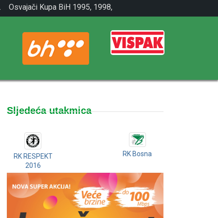
.
Osvajači Kupa BiH 1995, 1998,
2001.
Sljedeća utakmica
RK Bosna
RK RESPEKT
2016