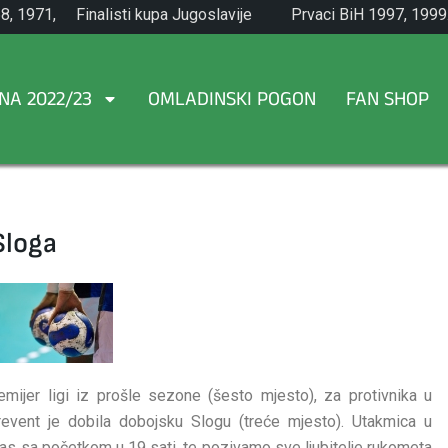
8, 1971,
Finalisti kupa Jugoslavije
Prvaci BiH 1997, 1999
1965.
NA 2022/23
OMLADINSKI POGON
FAN SHOP
Sloga
emijer ligi iz prošle sezone (šesto mjesto), za protivnika u
revent je dobila dobojsku Slogu (treće mjesto). Utakmica u
s sa početkom u 19 sati, te pozivamo sve ljubitelje rukometa