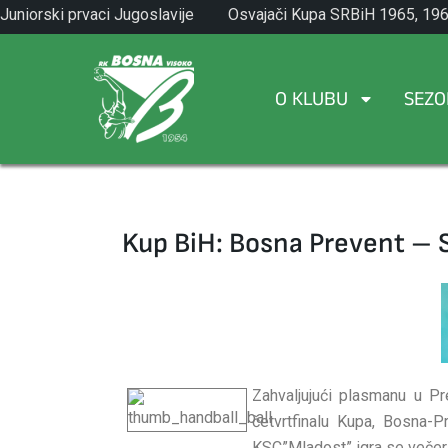
Skip
Juniorski prvaci Jugoslavije
Osvajači Kupa SRBiH 1965, 196
to
1971.
1982.
content
O KLUBU
SEZO
Kup BiH: Bosna Prevent – 
Zahvaljujući plasmanu u Pr
četvrtfinalu Kupa, Bosna-P
KSC”Mladost” igra se večera