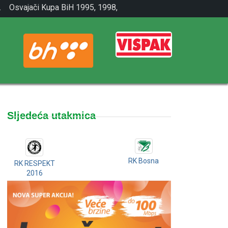
.
Osvajači Kupa BiH 1995, 1998,
2001.
Sljedeća utakmica
RK Bosna
RK RESPEKT
2016