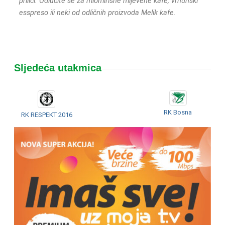
prilici. Odlučite se za miomirisne mljevene kafe, vrhunski
esspreso ili neki od odličnih proizvoda Melik kafe.
Sljedeća utakmica
RK Bosna
RK RESPEKT 2016