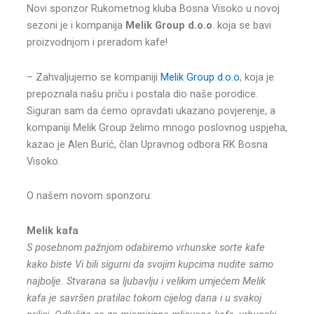
Novi sponzor Rukometnog kluba Bosna Visoko u novoj
sezoni je i kompanija
Melik Group d.o.o
. koja se bavi
proizvodnjom i preradom kafe!
– Zahvaljujemo se kompaniji
Melik Group d.o.o
, koja je
prepoznala našu priču i postala dio naše porodice.
Siguran sam da ćemo opravdati ukazano povjerenje, a
kompaniji Melik Group želimo mnogo poslovnog uspjeha,
kazao je Alen Burić, član Upravnog odbora RK Bosna
Visoko.
O našem novom sponzoru:
Melik kafa
S posebnom pažnjom odabiremo vrhunske sorte kafe
kako biste Vi bili sigurni da svojim kupcima nudite samo
najbolje. Stvarana sa ljubavlju i velikim umjećem Melik
kafa je savršen pratilac tokom cijelog dana i u svakoj