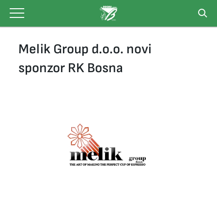
Skip
to
content
Melik Group d.o.o. novi
sponzor RK Bosna