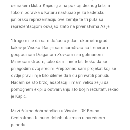
se našem klubu. Kapić igra na poziciji desnog krila, a
tokom boravka u Kataru nastupao je za kadetsku i
juniorsku reprezentaciju ove zemlje te tri puta sa
reprezentacijom osvajao zlato na prvenstvima Azije.
“Drago mi je da sam došao u jedan rukometni grad
kakav je Visoko. Ranije sam sarađivao sa trenerom
gospodinom Draganom Zovkom i sa golmanom
Mirnesom Grčom, tako da mi neće biti teško da se
prilagodim ovoj sredini. Prepoznao sam projekat koji se
ovdje pravi i nije bilo dileme da li ću prihvatiti ponudu.
Nadam se što bržoj adaptaciji i imam veliku želju da
pomognem ekipi u ostvarivanju što boljih rezultat”, rekao
je Kapić.
Mirzi želimo dobrodošlicu u Visoko i RK Bosna
Centrotrans te puno dobrih utakmica u narednom
periodu.