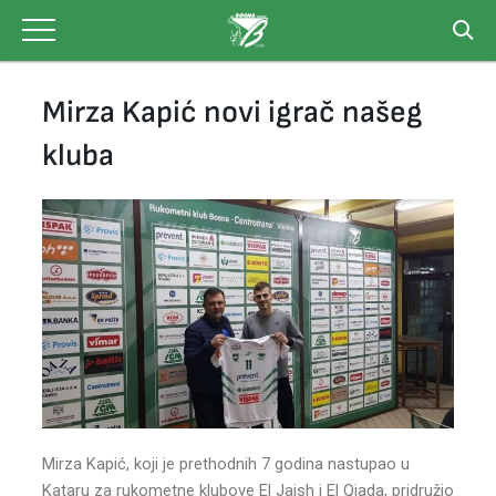
Skip
to
content
Mirza Kapić novi igrač našeg
kluba
Mirza Kapić, koji je prethodnih 7 godina nastupao u
Kataru za rukometne klubove El Jaish i El Qiada, pridružio