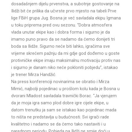
dosadašnjem dijelu prvenstva, a subotnje gostovanje na
Ilidži bit će prilika da učvrste prvo mjesto na tabeli Prve
lige FBiH grupa Jug. Bosna je već savladala ekipu Igmana
u toku priprema pred ovu sezonu. “Dobra atmosfera
vlada unutar ekipe kao i dobra forma i sigurno je da
imamo puno pravo da se nadamo da ćemo donijeti tri
boda sa Ilidže. Sigurno neće biti lahko, igračima sve
vrijeme skrećem pažnju da mi gdje god dođemo u goste
protivničke ekipe imaju maksimalnu motivaciju protiv nas
i sigurno je danam niko neće pokloniti pobjedu”, istakao
je trener Mirza Handžić.
Na press konferenciji novinarima se obratio i Mirza
Mimić, najbolji pojedinac u prošlom kolu kada je Bosna u
dvorani Mladost savladala travnički Borac. “Ja vjerujem
da je moja igra samo plod dobre igre cijele ekipe, u
datom trenutku ja sam se istakao kao pojedinac mada
to ništa ne predstavlja u budućnosti. Svi igrači rade
kvalitetno i nadamo se da ćemo tako nastaviti i u
narednom periodu. Pobjeda na Ilidži ne smije doći u