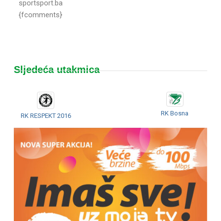
sportsport.ba
{fcomments}
Sljedeća utakmica
RK Bosna
RK RESPEKT 2016