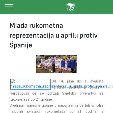
Skip
to
content
Mlada rukometna
reprezentacija u aprilu protiv
Španije
Od 14. juna do 1. avgusta
naredne godine u Bosni i
Hercegovini će se održati Svjetsko prvenstvo za
rukometaše do 21 godine.
Sredinom naredne godine u našoj zemlji će biti smotra
najboljih svjetskih rukometaša do 21 godine, a