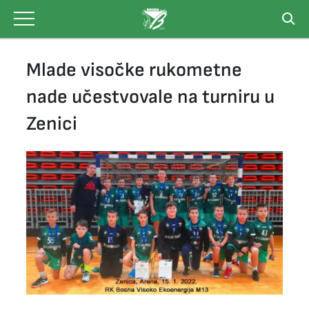
Skip
to
content
Mlade visočke rukometne
nade učestvovale na turniru u
Zenici