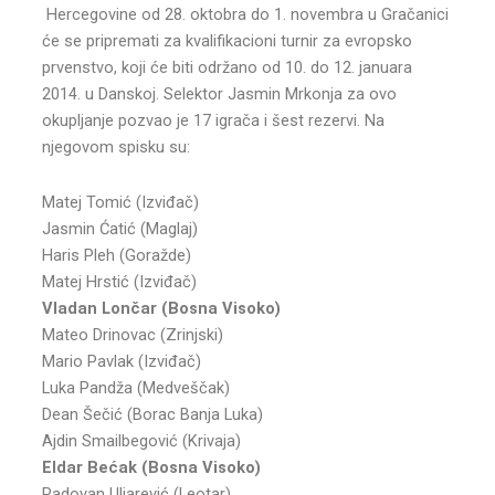
Hercegovine od 28. oktobra do 1. novembra u Gračanici
će se pripremati za kvalifikacioni turnir za evropsko
prvenstvo, koji će biti održano od 10. do 12. januara
2014. u Danskoj. Selektor Jasmin Mrkonja za ovo
okupljanje pozvao je 17 igrača i šest rezervi. Na
njegovom spisku su:
Matej Tomić (Izviđač)
Jasmin Ćatić (Maglaj)
Haris Pleh (Goražde)
Matej Hrstić (Izviđač)
Vladan Lončar (Bosna Visoko)
Mateo Drinovac (Zrinjski)
Mario Pavlak (Izviđač)
Luka Pandža (Medveščak)
Dean Šečić (Borac Banja Luka)
Ajdin Smailbegović (Krivaja)
Eldar Bećak (Bosna Visoko)
Radovan Uljarević (Leotar)