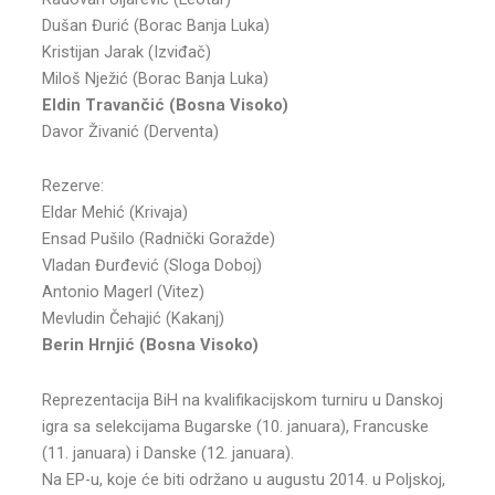
Dušan Đurić (Borac Banja Luka)
Kristijan Jarak (Izviđač)
Miloš Nježić (Borac Banja Luka)
Eldin Travančić (Bosna Visoko)
Davor Živanić (Derventa)
Rezerve:
Eldar Mehić (Krivaja)
Ensad Pušilo (Radnički Goražde)
Vladan Đurđević (Sloga Doboj)
Antonio Magerl (Vitez)
Mevludin Čehajić (Kakanj)
Berin Hrnjić (Bosna Visoko)
Reprezentacija BiH na kvalifikacijskom turniru u Danskoj
igra sa selekcijama Bugarske (10. januara), Francuske
(11. januara) i Danske (12. januara).
Na EP-u, koje će biti održano u augustu 2014. u Poljskoj,