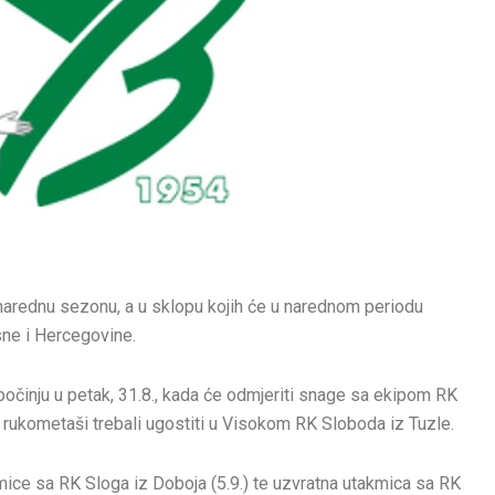
narednu sezonu, a u sklopu kojih će u narednom periodu
osne i Hercegovine.
apočinju u petak, 31.8., kada će odmjeriti snage sa ekipom RK
ši rukometaši trebali ugostiti u Visokom RK Sloboda iz Tuzle.
ice sa RK Sloga iz Doboja (5.9.) te uzvratna utakmica sa RK