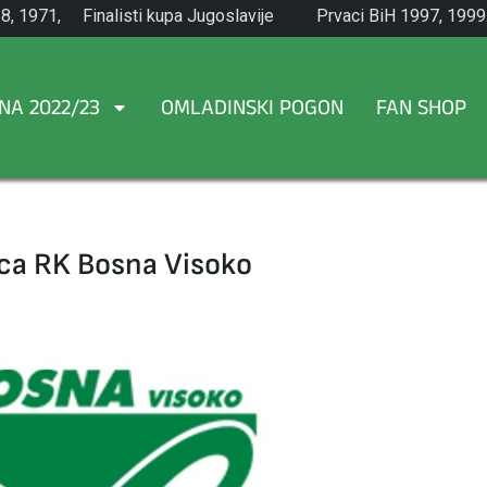
8, 1971,
Finalisti kupa Jugoslavije
Prvaci BiH 1997, 1999
1965.
NA 2022/23
OMLADINSKI POGON
FAN SHOP
ica RK Bosna Visoko