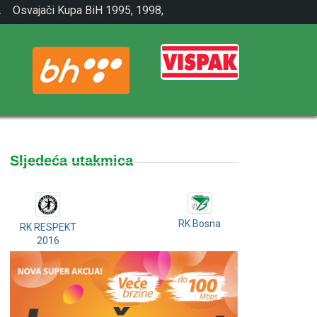
.
Osvajači Kupa BiH 1995, 1998,
2001.
Sljedeća utakmica
RK Bosna
RK RESPEKT
2016