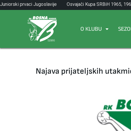
Skip
Juniorski prvaci Jugoslavije
Osvajači Kupa SRBiH 1965, 196
to
1971.
1982.
content
O KLUBU
SEZO
Najava prijateljskih utakm