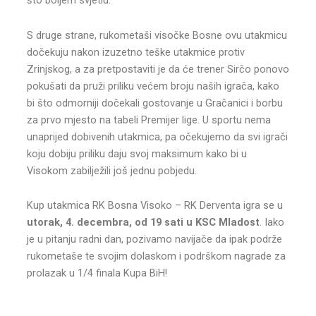
što boljem svjetlu.
S druge strane, rukometaši visočke Bosne ovu utakmicu
dočekuju nakon izuzetno teške utakmice protiv
Zrinjskog, a za pretpostaviti je da će trener Sirčo ponovo
pokušati da pruži priliku većem broju naših igrača, kako
bi što odmorniji dočekali gostovanje u Gračanici i borbu
za prvo mjesto na tabeli Premijer lige. U sportu nema
unaprijed dobivenih utakmica, pa očekujemo da svi igrači
koju dobiju priliku daju svoj maksimum kako bi u
Visokom zabilježili još jednu pobjedu.
Kup utakmica RK Bosna Visoko – RK Derventa igra se u
utorak, 4. decembra, od 19 sati u KSC Mladost
. Iako
je u pitanju radni dan, pozivamo navijače da ipak podrže
rukometaše te svojim dolaskom i podrškom nagrade za
prolazak u 1/4 finala Kupa BiH!