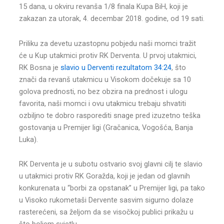
15 dana, u okviru revanša 1/8 finala Kupa BiH, koji je
zakazan za utorak, 4. decembar 2018. godine, od 19 sati.
Priliku za devetu uzastopnu pobjedu naši momci tražit
će u Kup utakmici protiv RK Derventa. U prvoj utakmici,
RK Bosna je
slavio u Derventi rezultatom 34:24
, što
znači da revanš utakmicu u Visokom dočekuje sa 10
golova prednosti, no bez obzira na prednost i ulogu
favorita, naši momci i ovu utakmicu trebaju shvatiti
ozbiljno te dobro rasporediti snage pred izuzetno teška
gostovanja u Premijer ligi (Gračanica, Vogošća, Banja
Luka).
RK Derventa je u subotu ostvario svoj glavni cilj te slavio
u utakmici protiv RK Goražda, koji je jedan od glavnih
konkurenata u “borbi za opstanak” u Premijer ligi, pa tako
u Visoko rukometaši Dervente sasvim sigurno dolaze
rasterećeni, sa željom da se visočkoj publici prikažu u