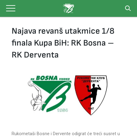
Skip
to
content
Najava revanš utakmice 1/8
finala Kupa BiH: RK Bosna –
RK Derventa
Rukometaši Bosne i Dervente odigrat će treći susret u