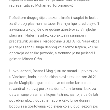
reprezentativac Muhamed Toromanović.
Početkom drugog dijela sezone kreće i rasplet te borba
za što bolji plasman na tabeli Premijer lige, pred play-off
završnicu u kojoj će ove godine učestvovati 7 najbolje
plasiranih kluba i Izviđač, kao aktuelni šampion i
predstavnik Bosne i Hercegovine u SEHA ligi. Naša ekipa
je i dalje lišena usluga desnog krila Mirze Kapića, koji se
oporavlja od teške povrede, a trenutno je na poštedi i
golman Mirnes Grčo.
U ovoj sezoni, Bosna i Maglaj su se sastali u prvom kolu
u Visokom, kada je naša ekipa slavila rezultatom 36:21,
pa će Maglajlije sigurno dati sve od sebe kako bi se
revanširali za ovaj poraz na domaćem terenu. Ipak, za
ostvarivanje plasmana kojem težimo, jasno je da će biti
potrebno uložiti dodatne napore kako bi se donijeli
bodovi i sa gostovanja kod ekipa koje u ovoj sezoni još