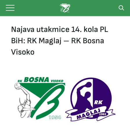
Skip
to
content
Najava utakmice 14. kola PL
BiH: RK Maglaj – RK Bosna
Visoko