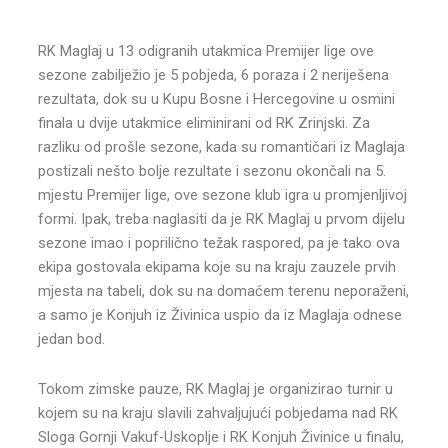
RK Maglaj u 13 odigranih utakmica Premijer lige ove
sezone zabilježio je 5 pobjeda, 6 poraza i 2 neriješena
rezultata, dok su u Kupu Bosne i Hercegovine u osmini
finala u dvije utakmice eliminirani od RK Zrinjski. Za
razliku od prošle sezone, kada su romantičari iz Maglaja
postizali nešto bolje rezultate i sezonu okončali na 5.
mjestu Premijer lige, ove sezone klub igra u promjenljivoj
formi. Ipak, treba naglasiti da je RK Maglaj u prvom dijelu
sezone imao i poprilično težak raspored, pa je tako ova
ekipa gostovala ekipama koje su na kraju zauzele prvih
mjesta na tabeli, dok su na domaćem terenu neporaženi,
a samo je Konjuh iz Živinica uspio da iz Maglaja odnese
jedan bod.
Tokom zimske pauze, RK Maglaj je organizirao turnir u
kojem su na kraju slavili zahvaljujući pobjedama nad RK
Sloga Gornji Vakuf-Uskoplje i RK Konjuh Živinice u finalu,