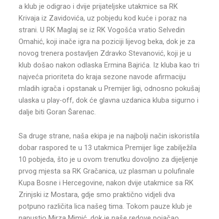
a klub je odigrao i dvije prijateljske utakmice sa RK
Krivaja iz Zavidovića, uz pobjedu kod kuće i poraz na
strani. U RK Maglaj se iz RK Vogošća vratio Selvedin
Omahić, koji inače igra na poziciji lijevog beka, dok je za
novog trenera postavljen Zdravko Stevanović, koji je u
klub došao nakon odlaska Ermina Bajrića. Iz kluba kao tri
najveća prioriteta do kraja sezone navode afirmaciju
mladih igrača i opstanak u Premijer ligi, odnosno pokušaj
ulaska u play-off, dok će glavna uzdanica kluba sigurno i
dalje biti Goran Šarenac.
Sa druge strane, naša ekipa je na najbolji način iskoristila
dobar raspored te u 13 utakmica Premijer lige zabilježila
10 pobjeda, što je u ovom trenutku dovoljno za dijeljenje
prvog mjesta sa RK Gračanica, uz plasman u polufinale
Kupa Bosne i Hercegovine, nakon dvije utakmice sa RK
Zrinjski iz Mostara, gdje smo praktično vidjeli dva
potpuno različita lica našeg tima. Tokom pauze klub je
napustio Mirza Mimić, dok je naše redove pojačao