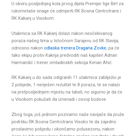
U okviru posljednjeg kola prvog dijela Premijer lige BiH za
rukometaše snage će odmjeriti RK Bosna Centrotrans i
RK Kakanj u Visokom.
Utakmica sa RK Kakanj dolazi nakon neočekivanog
poraza našeg tima u Istočnom Sarajevu od RK Slavija,
odnosno nakon
odlaska trenera Dragana Zovke
, pa će
tako ekipu protiv Kaknja predvoditi naš kapiten Adnan
Harmandić i trener omladinskih sekcija Kenan Ahić.
RK Kakanj u do sada odigranih 11 utakmica zabilježio je
2 pobjede, 1 neriješen rezultat te 8 poraza, te se nalazi
na pretposljednjem mjestu na tabeli, no sigurno je da će
u Visokom pokušati da iznenadi i osvoji bodove.
Zbog toga, još jednom pozivamo naše navijače da pruže
podršku RK Bosna Centrotrans Visoko te da zajedno
proslavimo pobjedu i okončamo polusezonu, nakon