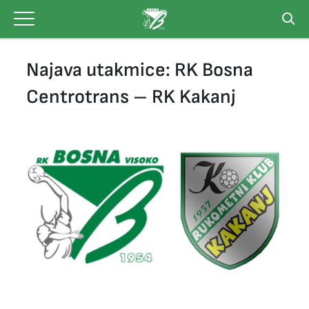
Skip
to
content
Najava utakmice: RK Bosna
Centrotrans – RK Kakanj