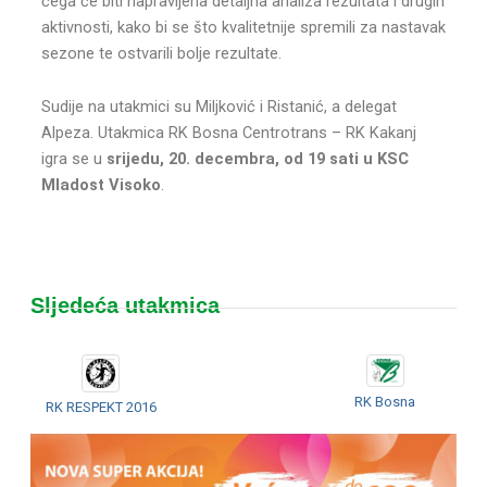
čega će biti napravljena detaljna analiza rezultata i drugih
aktivnosti, kako bi se što kvalitetnije spremili za nastavak
sezone te ostvarili bolje rezultate.
Sudije na utakmici su Miljković i Ristanić, a delegat
Alpeza. Utakmica RK Bosna Centrotrans – RK Kakanj
igra se u
srijedu, 20. decembra, od 19 sati u KSC
Mladost Visoko
.
Sljedeća utakmica
RK Bosna
RK RESPEKT 2016