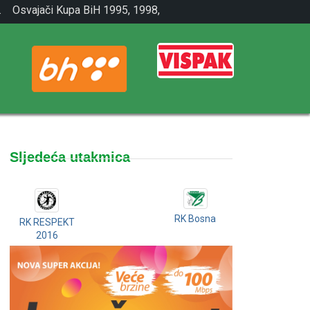
.
Osvajači Kupa BiH 1995, 1998,
2001.
Sljedeća utakmica
RK Bosna
RK RESPEKT
2016