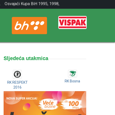
.
Osvajači Kupa BiH 1995, 1998,
2001.
Sljedeća utakmica
RK Bosna
RK RESPEKT
2016