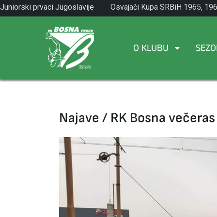
Skip
Juniorski prvaci Jugoslavije
Osvajači Kupa SRBiH 1965, 196
to
1971.
1982.
content
O KLUBU
SEZO
Najave / RK Bosna večeras