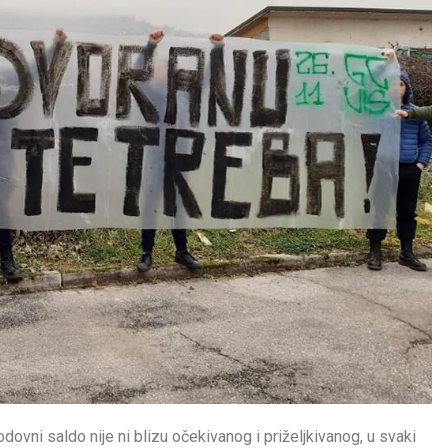
dovni saldo nije ni blizu očekivanog i priželjkivanog, u svaki