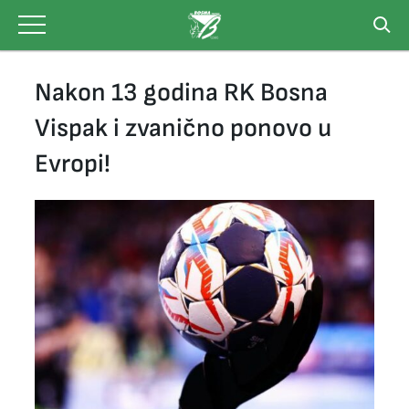
Skip
to
content
Nakon 13 godina RK Bosna
Vispak i zvanično ponovo u
Evropi!