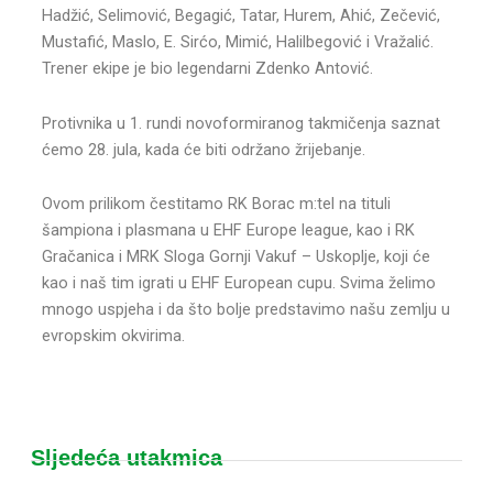
Hadžić, Selimović, Begagić, Tatar, Hurem, Ahić, Zečević,
Mustafić, Maslo, E. Sirćo, Mimić, Halilbegović i Vražalić.
Trener ekipe je bio legendarni Zdenko Antović.
Protivnika u 1. rundi novoformiranog takmičenja saznat
ćemo 28. jula, kada će biti održano žrijebanje.
Ovom prilikom čestitamo RK Borac m:tel na tituli
šampiona i plasmana u EHF Europe league, kao i RK
Gračanica i MRK Sloga Gornji Vakuf – Uskoplje, koji će
kao i naš tim igrati u EHF European cupu. Svima želimo
mnogo uspjeha i da što bolje predstavimo našu zemlju u
evropskim okvirima.
Sljedeća utakmica