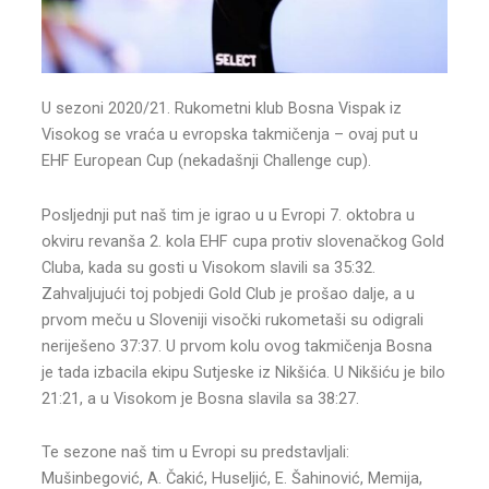
U sezoni 2020/21. Rukometni klub Bosna Vispak iz
Visokog se vraća u evropska takmičenja – ovaj put u
EHF European Cup (nekadašnji Challenge cup).
Posljednji put naš tim je igrao u u Evropi 7. oktobra u
okviru revanša 2. kola EHF cupa protiv slovenačkog Gold
Cluba, kada su gosti u Visokom slavili sa 35:32.
Zahvaljujući toj pobjedi Gold Club je prošao dalje, a u
prvom meču u Sloveniji visočki rukometaši su odigrali
neriješeno 37:37. U prvom kolu ovog takmičenja Bosna
je tada izbacila ekipu Sutjeske iz Nikšića. U Nikšiću je bilo
21:21, a u Visokom je Bosna slavila sa 38:27.
Te sezone naš tim u Evropi su predstavljali:
Mušinbegović, A. Čakić, Huseljić, E. Šahinović, Memija,