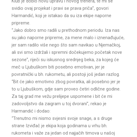
Klub je dobio novu upravu i novog trenera, te mi se
svidio ovaj projekat i pravi se prava priča”, govori
Harmandić, koji je istakao da su iza ekipe naporne
pripreme.
“Jako dobro smo radili u prethodnom periodu. Iza nas
su jako naporne pripreme, za mene malo i iznenađujuće,
jer sam radilo više nego što sam navikao u Njemačkoj,
ali svi smo izdržali i spremni dočekujemo početak nove
sezone”, riječi su iskusnog srednjeg beka, za kojeg će
meč u Ljubuškom biti posebno emotivan, jer je
povratnički u bh. rukometu, ali postoji još jedan razlog.
“Bit će jako emotivno zbog povratka, ali posebno jer je
to u Ljubuškom, gdje sam proveo četiri odlične godine.
Za taj grad me vežu prelijepe uspomene i bit će mi
zadovoljstvo da zaigram u toj dvorani”, rekao je
Harmandić i dodao:
“Trenutno mi nismo svjesni svoje snage, a s druge
strane Izviđač je ekipa koja godinama u vrhu bh.
rukometa i važe za jedan od najjačih timova u našoj