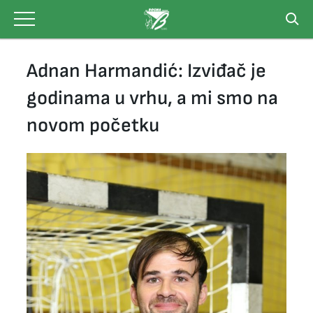
Skip
to
content
Adnan Harmandić: Izviđač je
godinama u vrhu, a mi smo na
novom početku