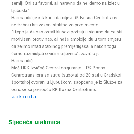
zemlji. Oni su favoriti, ali naravno da ne idemo na izlet u
Ljubuški.”
Harmandić je istakao i da ciljevi RK Bosna Centrotrans
ne trebaju biti vezani striktno za prvo mjesto.
“Lijepo je da nas ostali klubovi poštuju i sigurno da će biti
motivisani protiv nas, ali naše ambicije idu u tom smjeru
da želimo imati stabilnog premijerligaša, a nakon toga
ćemo razmišljati o višim ciljevima”, završio je
Harmandić.
Meč HRK Izviđač Central osiguranje – RK Bosna
Centrotrans igra se sutra (subota) od 20 sati u Gradskoj
športskoj dvorani u Ljubuškom, saopćeno je iz Službe za
odnose sa javnošću RK Bosna Centrotrans.
visoko.co.ba
Sljedeća utakmica