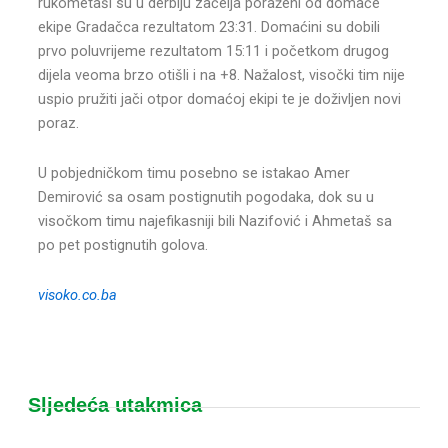
rukometaši su u derbiju začelja poraženi od domaće
ekipe Gradačca rezultatom 23:31. Domaćini su dobili
prvo poluvrijeme rezultatom 15:11 i početkom drugog
dijela veoma brzo otišli i na +8. Nažalost, visočki tim nije
uspio pružiti jači otpor domaćoj ekipi te je doživljen novi
poraz.
U pobjedničkom timu posebno se istakao Amer
Demirović sa osam postignutih pogodaka, dok su u
visočkom timu najefikasniji bili Nazifović i Ahmetaš sa
po pet postignutih golova.
visoko.co.ba
Sljedeća utakmica