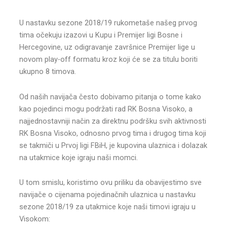
U nastavku sezone 2018/19 rukometaše našeg prvog
tima očekuju izazovi u Kupu i Premijer ligi Bosne i
Hercegovine, uz odigravanje završnice Premijer lige u
novom play-off formatu kroz koji će se za titulu boriti
ukupno 8 timova.
Od naših navijača često dobivamo pitanja o tome kako
kao pojedinci mogu podržati rad RK Bosna Visoko, a
najjednostavniji način za direktnu podršku svih aktivnosti
RK Bosna Visoko, odnosno prvog tima i drugog tima koji
se takmiči u Prvoj ligi FBiH, je kupovina ulaznica i dolazak
na utakmice koje igraju naši momci.
U tom smislu, koristimo ovu priliku da obavijestimo sve
navijače o cijenama pojedinačnih ulaznica u nastavku
sezone 2018/19 za utakmice koje naši timovi igraju u
Visokom: