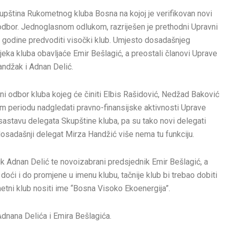
upština Rukometnog kluba Bosna na kojoj je verifikovan novi
odbor. Jednoglasnom odlukom, razriješen je prethodni Upravni
ri godine predvoditi visočki klub. Umjesto dosadašnjeg
jeka kluba obavljaće Emir Bešlagić, a preostali članovi Uprave
landžak i Adnan Delić.
i odbor kluba kojeg će činiti Elbis Rašidović, Nedžad Baković
om periodu nadgledati pravno-finansijske aktivnosti Uprave
 sastavu delegata Skupštine kluba, pa su tako novi delegati
dosadašnji delegat Mirza Handžić više nema tu funkciju.
ik Adnan Delić te novoizabrani predsjednik Emir Bešlagić, a
 doći i do promjene u imenu klubu, tačnije klub bi trebao dobiti
tni klub nositi ime “Bosna Visoko Ekoenergija”.
dnana Delića i Emira Bešlagića.