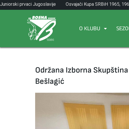
Skip
Juniorski prvaci Jugoslavije
Osvajači Kupa SRBiH 1965, 196
to
1971.
1982.
content
O KLUBU
SEZO
Održana Izborna Skupština
Bešlagić