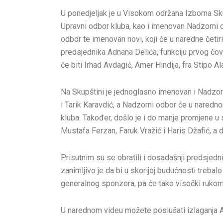
U ponedjeljak je u Visokom održana Izborna Sk
Upravni odbor kluba, kao i imenovan Nadzorni 
odbor te imenovan novi, koji će u naredne četi
predsjednika Adnana Delića, funkciju prvog čov
će biti Irhad Avdagić, Amer Hindija, fra Stipo A
Na Skupštini je jednoglasno imenovan i Nadzorn
i Tarik Karavdić, a Nadzorni odbor će u naredn
kluba. Također, došlo je i do manje promjene u
Mustafa Ferzan, Faruk Vražić i Haris Džafić, a 
Prisutnim su se obratili i dosadašnji predsjedn
zanimljivo je da bi u skorijoj budućnosti trebalo
generalnog sponzora, pa će tako visočki rukome
U narednom videu možete poslušati izlaganja A