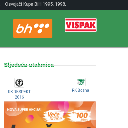
.
Osvajači Kupa BiH 1995, 1998,
2001.
Sljedeća utakmica
RK Bosna
RK RESPEKT
2016