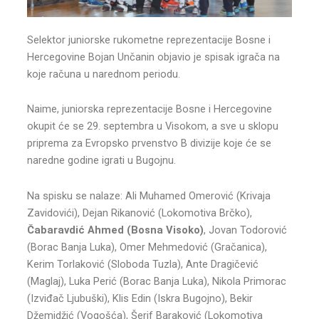
Selektor juniorske rukometne reprezentacije Bosne i
Hercegovine Bojan Unčanin objavio je spisak igrača na
koje računa u narednom periodu.
Naime, juniorska reprezentacije Bosne i Hercegovine
okupit će se 29. septembra u Visokom, a sve u sklopu
priprema za Evropsko prvenstvo B divizije koje će se
naredne godine igrati u Bugojnu.
Na spisku se nalaze: Ali Muhamed Omerović (Krivaja
Zavidovići), Dejan Rikanović (Lokomotiva Brčko),
Čabaravdić Ahmed (Bosna Visoko)
, Jovan Todorović
(Borac Banja Luka), Omer Mehmedović (Gračanica),
Kerim Torlaković (Sloboda Tuzla), Ante Dragičević
(Maglaj), Luka Perić (Borac Banja Luka), Nikola Primorac
(Izviđač Ljubuški), Klis Edin (Iskra Bugojno), Bekir
Džemidžić (Vogošća), Šerif Baraković (Lokomotiva