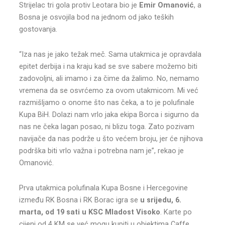
Strijelac tri gola protiv Leotara bio je
Emir Omanović
, a
Bosna je osvojila bod na jednom od jako teških
gostovanja.
“Iza nas je jako težak meč. Sama utakmica je opravdala
epitet derbija i na kraju kad se sve sabere možemo biti
zadovoljni, ali imamo i za čime da žalimo. No, nemamo
vremena da se osvrćemo za ovom utakmicom. Mi već
razmišljamo o onome što nas čeka, a to je polufinale
Kupa BiH. Dolazi nam vrlo jaka ekipa Borca i sigurno da
nas ne čeka lagan posao, ni blizu toga. Zato pozivam
navijače da nas podrže u što većem broju, jer će njihova
podrška biti vrlo važna i potrebna nam je”, rekao je
Omanović.
Prva utakmica polufinala Kupa Bosne i Hercegovine
između RK Bosna i RK Borac igra se
u srijedu, 6.
marta, od 19 sati u KSC Mladost Visoko
. Karte po
cijeni od 4 KM se već mogu kupiti u objektima Caffe