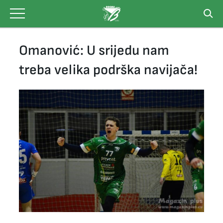
Skip
to
content
Omanović: U srijedu nam
treba velika podrška navijača!