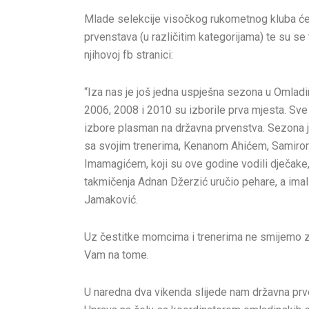
Mlade selekcije visočkog rukometnog kluba će s
prvenstava (u različitim kategorijama) te su se
njihovoj fb stranici:
“Iza nas je još jedna uspješna sezona u Omladi
2006, 2008 i 2010 su izborile prva mjesta. Sve 
izbore plasman na državna prvenstva. Sezona je 
sa svojim trenerima, Kenanom Ahićem, Sami
Imamagićem, koji su ove godine vodili dječake,
takmičenja Adnan Džerzić uručio pehare, a imali 
Jamaković.
Uz čestitke momcima i trenerima ne smijemo za
Vam na tome.
U naredna dva vikenda slijede nam državna prv