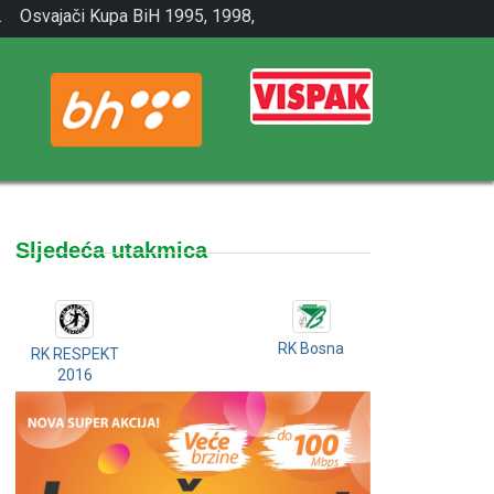
.
Osvajači Kupa BiH 1995, 1998,
2001.
Sljedeća utakmica
RK Bosna
RK RESPEKT
2016