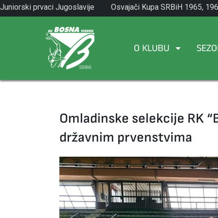
Skip
Juniorski prvaci Jugoslavije
Osvajači Kupa SRBiH 1965, 196
to
1971.
1982.
content
O KLUBU
SEZO
Omladinske selekcije RK “
državnim prvenstvima