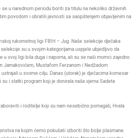
e u narednom periodu boriti za titulu na nekoliko državnih
 tim povodom i obratili javnosti sa saopštenjem objavljenim na
nskoj rukometnoj ligi FBIH – Jug. Naše selekcije dječaka
selekcije su u svojim kategorijama uspjele ubjedljivo da
u ovoj ligi bila duga i naporna, ali su se naši momci zajedno
rom Jamakovićem, Mustafom Ferzanom i Nedžadom
 ustrajali u svome cilju. Danas (utorak) je dječacima komesar
su i slatki program koji je donirala naša vjerna Sadeta
boraviti i roditelje koji su nam nesebično pomagali, Hvala
enstva na kojim ćemo pokušati izboriti što bolje plasmane.