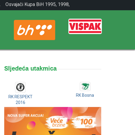
.
Osvajači Kupa BiH 1995, 1998,
2001.
Sljedeća utakmica
RK Bosna
RK RESPEKT
2016