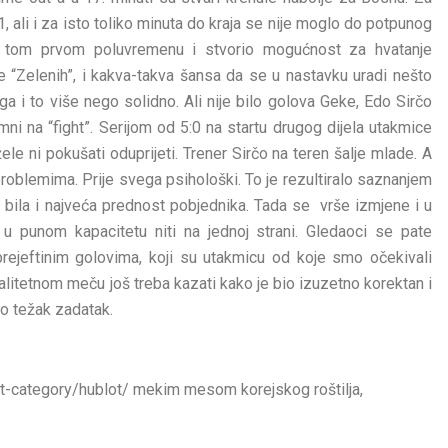
 ali i za isto toliko minuta do kraja se nije moglo do potpunog
 u tom prvom poluvremenu i stvorio mogućnost za hvatanje
gre “Zelenih”, i kakva-takva šansa da se u nastavku uradi nešto
a i to više nego solidno. Ali nije bilo golova Geke, Edo Sirčo
remni na “fight”. Serijom od 5:0 na startu drugog dijela utakmice
le ni pokušati oduprijeti. Trener Sirčo na teren šalje mlade. A
problemima. Prije svega psihološki. To je rezultiralo saznanjem
 bila i najveća prednost pobjednika. Tada se vrše izmjene i u
 punom kapacitetu niti na jednoj strani. Gledaoci se pate
prejeftinim golovima, koji su utakmicu od koje smo očekivali
alitetnom meču još treba kazati kako je bio izuzetno korektan i
ao težak zadatak.
t-category/hublot/ mekim mesom korejskog roštilja,