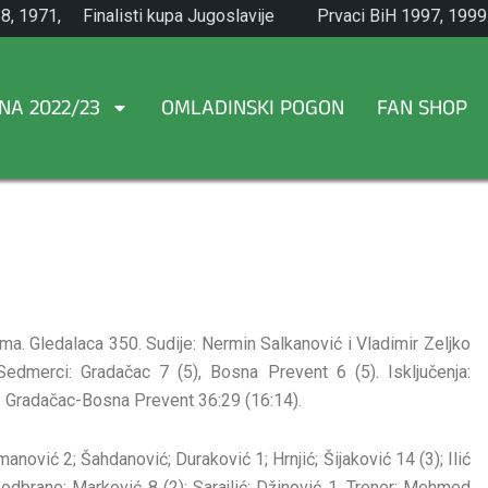
8, 1971,
Finalisti kupa Jugoslavije
Prvaci BiH 1997, 1999
1965.
NA 2022/23
OMLADINSKI POGON
FAN SHOP
a. Gledalaca 350. Sudije: Nermin Salkanović i Vladimir Zeljko
Sedmerci: Gradačac 7 (5), Bosna Prevent 6 (5). Isključenja:
: Gradačac-Bosna Prevent 36:29 (16:14).
ović 2; Šahdanović; Duraković 1; Hrnjić; Šijaković 14 (3); Ilić
2 odbrane; Marković 8 (2); Sarajlić; Džinović 1. Trener: Mehmed