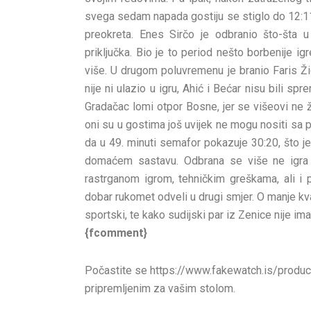
svega sedam napada gostiju se stiglo do 12:11,
preokreta. Enes Sirčo je odbranio što-šta
priključka. Bio je to period nešto borbenije i
više. U drugom poluvremenu je branio Faris Žig
nije ni ulazio u igru, Ahić i Bećar nisu bili sp
Gradačac lomi otpor Bosne, jer se višeovi ne že
oni su u gostima još uvijek ne mogu nositi sa 
da u 49. minuti semafor pokazuje 30:20, što je
domaćem sastavu. Odbrana se više ne igra u
rastrganom igrom, tehničkim greškama, ali i 
dobar rukomet odveli u drugi smjer. O manje kv
sportski, te kako sudijski par iz Zenice nije im
{fcomment}
Počastite se https://www.fakewatch.is/produc
pripremljenim za vašim stolom.