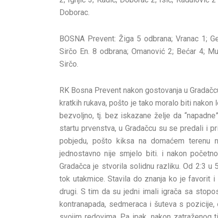
Doborac.
BOSNA Prevent: Žiga 5 odbrana; Vranac 1; Geko
Sirčo En. 8 odbrana; Omanović 2; Bećar 4; Mus
Sirčo.
RK Bosna Prevent nakon gostovanja u Gradačcu
kratkih rukava, pošto je tako moralo biti nako
bezvoljno, tj. bez iskazane želje da “napadne
startu prvenstva, u Gradačcu su se predali i 
pobjedu, pošto kiksa na domaćem terenu na
jednostavno nije smjelo biti. i nakon počet
Gradačca je stvorila solidnu razliku. Od 2:3 u 5
tok utakmice. Stavila do znanja ko je favorit i 
drugi. S tim da su jedni imali igrača sa stopos
kontranapada, sedmeraca i šuteva s pozicije, 
svojim redovima. Pa ipak, nakon zatraženog ti