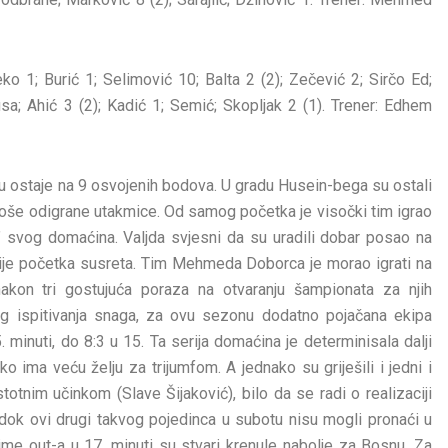
 1; Burić 1; Selimović 10; Balta 2 (2); Zečević 2; Sirčo Ed;
a; Ahić 3 (2); Kadić 1; Semić; Skopljak 2 (1). Trener: Edhem
 ostaje na 9 osvojenih bodova. U gradu Husein-bega su ostali
n loše odigrane utakmice. Od samog početka je visočki tim igrao
” svog domaćina. Valjda svjesni da su uradili dobar posao na
prije početka susreta. Tim Mehmeda Doborca je morao igrati na
kon tri gostujuća poraza na otvaranju šampionata za njih
nog ispitivanja snaga, za ovu sezonu dodatno pojačana ekipa
. minuti, do 8:3 u 15. Ta serija domaćina je determinisala dalji
ko ima veću želju za trijumfom. A jednako su griješili i jedni i
totnim učinkom (Slave Šijaković), bilo da se radi o realizaciji
dok ovi drugi takvog pojedinca u subotu nisu mogli pronaći u
me out-a u 17. minuti su stvari krenule nabolje za Bosnu. Za