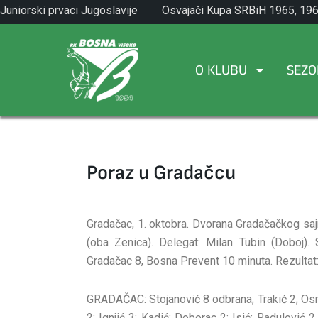
Skip
Juniorski prvaci Jugoslavije
Osvajači Kupa SRBiH 1965, 196
to
1971.
1982.
content
O KLUBU
SEZO
Poraz u Gradačcu
Gradačac, 1. oktobra. Dvorana Gradačačkog sajm
(oba Zenica). Delegat: Milan Tubin (Doboj). 
Gradačac 8, Bosna Prevent 10 minuta. Rezultat
GRADAČAC: Stojanović 8 odbrana; Trakić 2; Osman
2; Ignjić 3; Kadić; Doborac 2; Isić; Radulović 