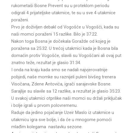
rukometaši Bosne Prevent su u proteklom periodu
odigrali 4 prijateljske utakmice, te su u sve 4 utakmice
poraženi.
Prvo je doživljen debakl od Vogošće u Vogošći, kada su
naši momci poraženi 15 razlike. Bilo je 37:22.
Nakon toga Bosna je dočekala Goražde od kojeg je
poražena sa 25:32. U trećoj utakmici kada je Bosna bila
domaćin protiv Vogošće, slavili su Vogošćani ali ovaj put
znatno teže, rezultat je glasio 31:34.
I onda na kraju kada smo se nadali najvjerovatnije
pobjedi, naše momke su raznijeli puleni bivšeg trenera
Visočana, Zdene Antovića, igrači sarajevske Bosne.
Sarajlije su slavile sa 12 razlike, a rezultat je glasio 35:23.
U svakoj utakmici otprilike naši momci su držali priključak
i bolje igrali u prvom polovremenu.
Raduje da jedino pojačanje Uzeir Maslo iz utakmice u
utakmicu igra sve bolje, i da će u mnogome pomoći
mlađim kolegama nastavku sezone.