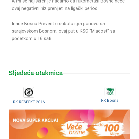
A mi se najiskrenije nadamo da rukometaši Bosne neće
ovaj negativni niz prenijeti na ligaški period.
Inače Bosna Prevent u subotu igra ponovo sa
sarajevskom Bosnom, ovaj put u KSC “Mladost” sa
početkom u 16 sati.
Sljedeća utakmica
RK Bosna
RK RESPEKT 2016