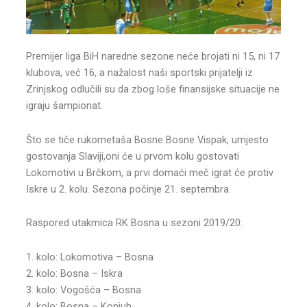
Premijer liga BiH naredne sezone neće brojati ni 15, ni 17
klubova, već 16, a nažalost naši sportski prijatelji iz
Zrinjskog odlučili su da zbog loše finansijske situacije ne
igraju šampionat.
Što se tiče rukometaša Bosne Bosne Vispak, umjesto
gostovanja Slaviji,oni će u prvom kolu gostovati
Lokomotivi u Brčkom, a prvi domaći meč igrat će protiv
Iskre u 2. kolu. Sezona počinje 21. septembra.
Raspored utakmica RK Bosna u sezoni 2019/20:
1. kolo: Lokomotiva – Bosna
2. kolo: Bosna – Iskra
3. kolo: Vogošća – Bosna
4. kolo: Bosna – Konjuh